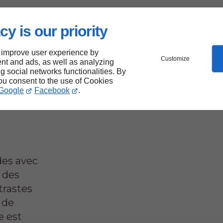
cy is our priority
ents
 improve user experience by
Customize
nt and ads, as well as analyzing
ng social networks functionalities. By
 vos
you consent to the use of Cookies
Google
Facebook
.
des avec
 des
trastes
 de
e est