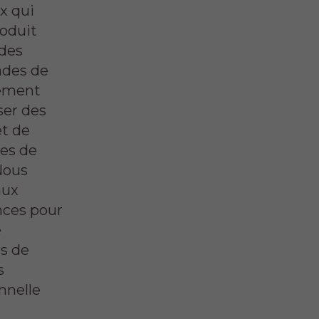
x qui
roduit
 des
ades de
sement
iser des
et de
ées de
Nous
aux
nces pour
e
as de
s
nnelle