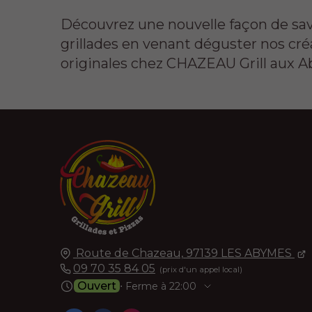
Découvrez une nouvelle façon de sa
grillades en venant déguster nos cré
originales chez CHAZEAU Grill aux 
Route de Chazeau,
97139
LES ABYMES
09 70 35 84 05
Ouvert
⋅ Ferme à 22:00