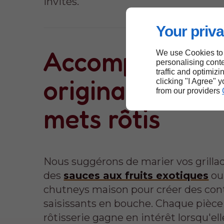
invités.
Your priva
Accompagnem
We use Cookies to
personalising conte
traffic and optimizi
originaux pour
clicking "I Agree" 
from our providers
mets rôtis
Nous suggérons de marier vos grilla
des
sauces aux fruits exotiques
ou
chutneys maison pour créer des con
saisissants en bouche. Chaque pièce
rôtisserie gagne en intérêt lorsqu'ell