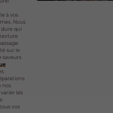
urel
le à vos
bymes. Nous
 dure qui
 texture
 passage
té sur le
de saveurs
ue
es
éparations
e nos
varier les
de
tous vos