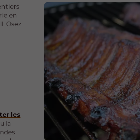
entiers
rie en
ll. Osez
ter les
u la
andes