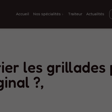
Accueil
Nos spécialités
Traiteur
Actualités
er les grillades
inal ?,