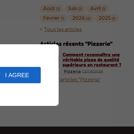
Août
Juin
Avril
(1)
(1)
(1)
Février
2026
2025
(1)
(4)
(1)
Tous les articles
Articles récents "Pizzeria"
Comment reconnaître une
véritable pizza de qualité
supérieure en restaurant ?
02/06/2026
Pizzeria
I AGREE
Plus d'articles "Pizzeria"