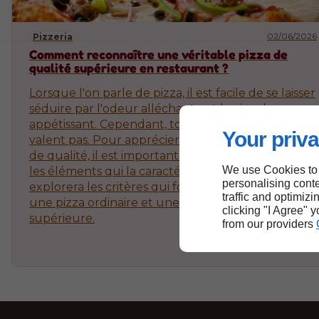
02/06/2026
Pizzeria
Comment reconnaître une véritable pizza de
qualité supérieure en restaurant ?
Lorsque l'on parle de pizza, il est facile de se laisser
séduire par l'odeur alléchante et le visuel
appétissant. Cependant, toutes les pizzas ne se
Your priva
valent pas. Pour apprécier pleinement une pizza
de qualité, il est important de savoir reconnaître
We use Cookies to
les éléments qui la caractérisent. Cet article
personalising conte
explorera les critères qui font la différence entre
traffic and optimizi
une pizza ordinaire et une pizza de qualité
clicking "I Agree" 
supérieure.
from our providers